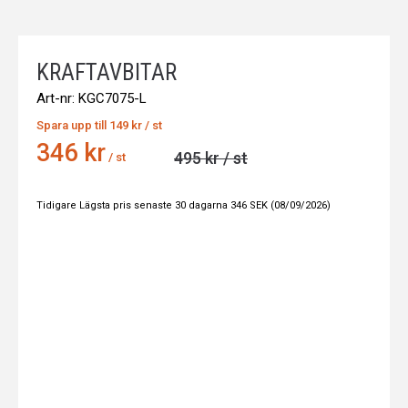
KRAFTAVBITAR
Art-nr:
KGC7075-L
Spara upp till
149 kr
/ st
Nuvarande pris
346 kr
Orginalpris
495 kr
/ st
/ st
Tidigare Lägsta pris senaste 30 dagarna
346 SEK
(08/09/2026)