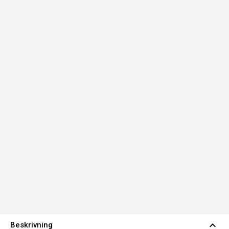
expand_less
Beskrivning