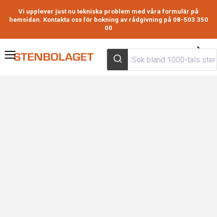
Vi upplever just nu tekniska problem med våra formulär på
hemsidan. Kontakta oss för bokning av rådgivning på 08-503 350
00
Visa
Meny
varuk
to
m