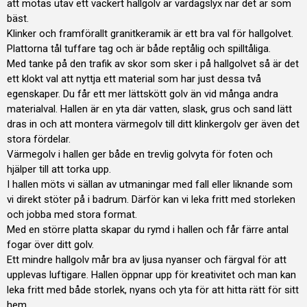
att mötas utav ett vackert hallgolv är vardagslyx när det är som
bäst.
Klinker och framförallt granitkeramik är ett bra val för hallgolvet.
Plattorna tål tuffare tag och är både reptålig och spilltåliga.
Med tanke på den trafik av skor som sker i på hallgolvet så är det
ett klokt val att nyttja ett material som har just dessa två
egenskaper. Du får ett mer lättskött golv än vid många andra
materialval. Hallen är en yta där vatten, slask, grus och sand lätt
dras in och att montera värmegolv till ditt klinkergolv ger även det
stora fördelar.
Värmegolv i hallen ger både en trevlig golvyta för foten och
hjälper till att torka upp.
I hallen möts vi sällan av utmaningar med fall eller liknande som
vi direkt stöter på i badrum. Därför kan vi leka fritt med storleken
och jobba med stora format.
Med en större platta skapar du rymd i hallen och får färre antal
fogar över ditt golv.
Ett mindre hallgolv mår bra av ljusa nyanser och färgval för att
upplevas luftigare. Hallen öppnar upp för kreativitet och man kan
leka fritt med både storlek, nyans och yta för att hitta rätt för sitt
hem.