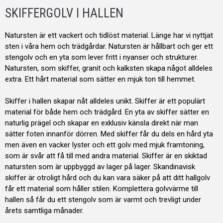
SKIFFERGOLV I HALLEN
Natursten är ett vackert och tidlöst material. Länge har vi nyttjat
sten i våra hem och trädgårdar. Natursten är hållbart och ger ett
stengolv och en yta som lever fritt i nyanser och strukturer.
Natursten, som skiffer, granit och kalksten skapa något alldeles
extra. Ett hårt material som sätter en mjuk ton till hemmet.
Skiffer i hallen skapar nåt alldeles unikt. Skiffer är ett populärt
material för både hem och trädgård. En yta av skiffer sätter en
naturlig prägel och skapar en exklusiv känsla direkt när man
sätter foten innanför dörren. Med skiffer får du dels en hård yta
men även en vacker lyster och ett golv med mjuk framtoning,
som är svår att få till med andra material. Skiffer är en skiktad
natursten som är uppbyggd av lager på lager. Skandinavisk
skiffer är otroligt hård och du kan vara säker på att ditt hallgolv
får ett material som håller stilen. Komplettera golvvärme till
hallen så får du ett stengolv som är varmt och trevligt under
årets samtliga månader.