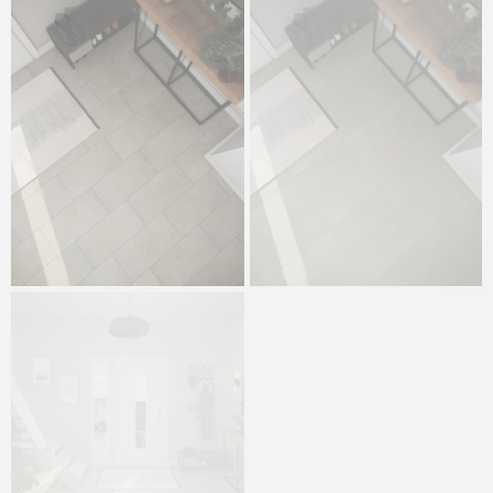
Spara
620 kr
/ m²
Skiffergolv Oppdal
Ljus Antikborstad
Fallande x 30
3 516 kr
/ m²
Se produkt