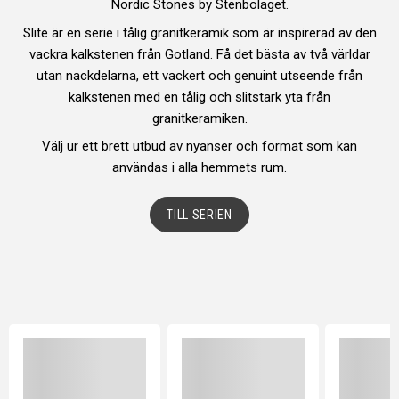
Nordic Stones by Stenbolaget.
Slite är en serie i tålig granitkeramik som är inspirerad av den
vackra kalkstenen från Gotland. Få det bästa av två världar
Borghamn Mossa
utan nackdelarna, ett vackert och genuint utseende från
Klinker 60x60
kalkstenen med en tålig och slitstark yta från
734 kr
granitkeramiken.
/ m²
Se produkt
Välj ur ett brett utbud av nyanser och format som kan
användas i alla hemmets rum.
TILL SERIEN