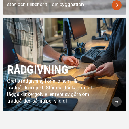
sten och tillbehör till din byggnation.
arrow_forward
RÅDGIVNING
Gratis rådgivning för alla hem- &
trädgårdsprojekt. Står du i tankar om att
lägga klinkergolv eller rent av göra om i
trädgården så hjälper vi dig!
arrow_forward