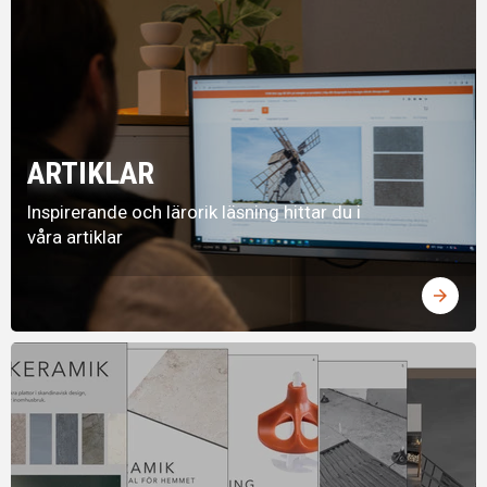
ARTIKLAR
Inspirerande och lärorik läsning hittar du i
våra artiklar
arrow_forward