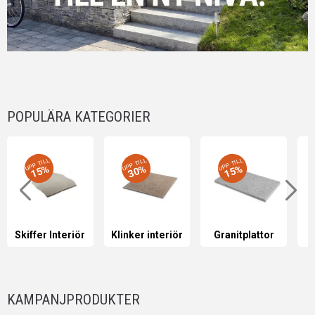
POPULÄRA KATEGORIER
UPP TILL
UPP TILL
UPP TILL
15%
30%
15%
Skiffer Interiör
Klinker interiör
Granitplattor
KAMPANJPRODUKTER