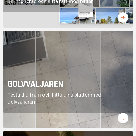
Bli inspirerad och hitta rätt med bilder
arrow_forward
GOLVVÄLJAREN
Testa dig fram och hitta dina plattor med
golvväljaren
arrow_forward