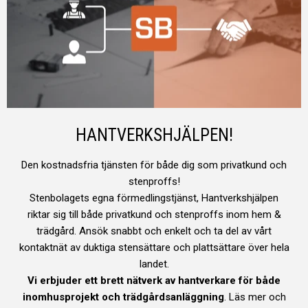
HANTVERKSHJÄLPEN!
Den kostnadsfria tjänsten för både dig som privatkund och
stenproffs!
Stenbolagets egna förmedlingstjänst, Hantverkshjälpen
riktar sig till både privatkund och stenproffs inom hem &
trädgård. Ansök snabbt och enkelt och ta del av vårt
kontaktnät av duktiga stensättare och plattsättare över hela
Borghamn Mossa
landet.
Klinker 60x30
Vi erbjuder ett brett nätverk av hantverkare för både
734 kr
/ m²
inomhusprojekt och trädgårdsanläggning
. Läs mer och