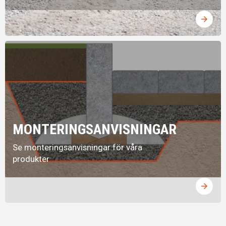
arrow_forward
MONTERINGSANVISNINGAR
Se monteringsanvisningar för våra
produkter
arrow_forward