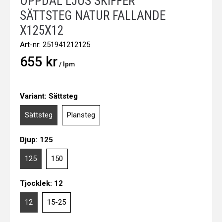
OPPDAL LJUS SKIFFER
SÄTTSTEG NATUR FALLANDE
X125X12
Art-nr:
251941212125
655 kr
/ lpm
Variant:
Sättsteg
Sättsteg
Plansteg
Djup:
125
125
150
Tjocklek:
12
12
15-25