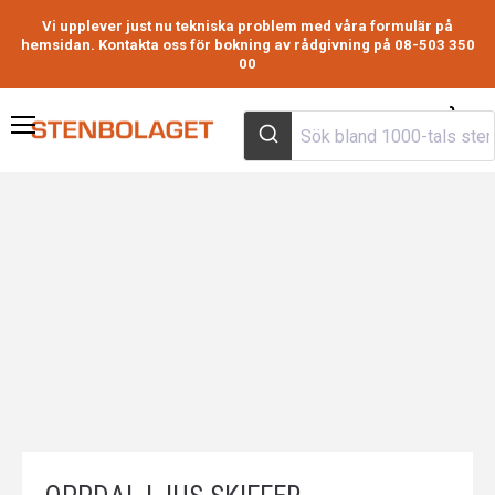
Vi upplever just nu tekniska problem med våra formulär på
hemsidan. Kontakta oss för bokning av rådgivning på 08-503 350
00
Visa
Meny
varuk
to
m