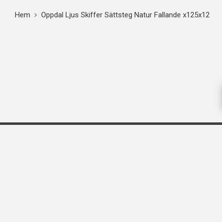
Hem
Oppdal Ljus Skiffer Sättsteg Natur Fallande x125x12
FÖRETAGSINFORMATION
Stenbolaget Sverige AB
Rökerigatan 20
121 62 Johanneshov
org.nr: 556668-4261
08-503 350 00
kundservice@stenbolaget.se