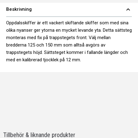
expand_less
Beskrivning
Oppdalsskiffer är ett vackert skiftande skiffer som med sina
olika nyanser ger ytorna en mycket levande yta. Detta sättsteg
monteras med fix på trappstegets front. Välj mellan
bredderna 125 och 150 mm som alltså avgörs av
trappstegets höjd. Sättsteget kommer i fallande längder och
med en kalibrerad tjocklek på 12 mm.
Tillbehör & liknande produkter