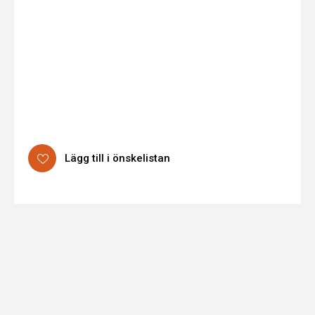
Lägg till i önskelistan
Tekniska
expand_less
Rekommenderade
specifikationer