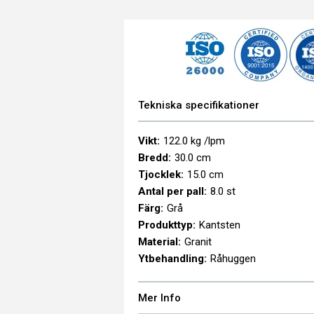
Tekniska specifikationer
Vikt
122.0 kg /lpm
Bredd
30.0 cm
Tjocklek
15.0 cm
Antal per pall
8.0 st
Färg
Grå
Produkttyp
Kantsten
Material
Granit
Ytbehandling
Råhuggen
Mer Info