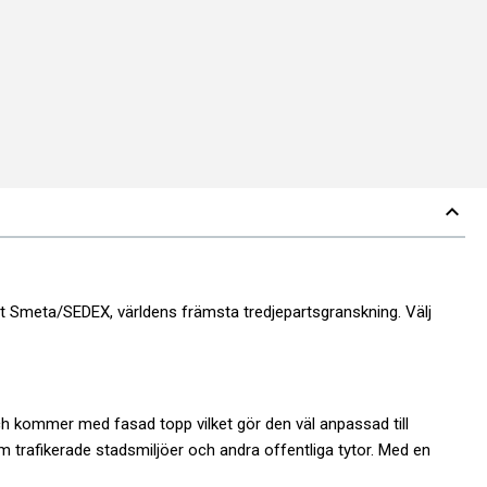
expand_less
gt Smeta/SEDEX, världens främsta tredjepartsgranskning. Välj
 kommer med fasad topp vilket gör den väl anpassad till
som trafikerade stadsmiljöer och andra offentliga tytor. Med en