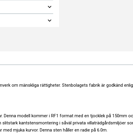
expand_more
expand_more
enbolaget är ett tryggt val
en höga kvaliteten på vår
juder vi full
juda
20 års garanti
.
s miljöpåverkan,
 verifierad
.
åra granitprodukter
välinformerade
mverk om mänskliga rättigheter. Stenbolagets fabrik är godkänd enli
gar. Denna modell kommer i RF1 format med en tjocklek på 150mm och
en slitstark kantstensmontering i såväl privata villaträdgårdsmiljöer 
r med mjuka kurvor. Denna sten håller en radie på 6.0m.