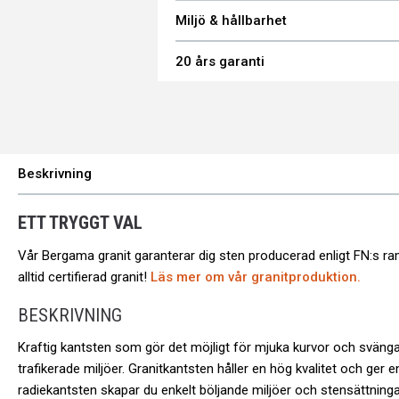
Produktblad
Miljö & hållbarhet
Produktblad RF1.
20 års garanti
Katalog Bergama Granit
Katalog Bergama Granit
Att köpa granit från St
Skötsel & Underhåll
och det är tack vare d
Skötsel & Underhåll Natursten.
Genom miljövarudeklarationer (EPD) erb
granit, som vi kan erb
transparens kring våra granitprodukter
Beskrivning
genom hela livscykeln. Våra EPD:er ger
klimatdata som förenklar materialvalet
ETT TRYGGT VAL
Genom att tillgängliggöra EPD:er för v
vill vi bidra till mer transparenta och 
Vår Bergama granit garanterar dig sten producerad enligt FN:s ra
beslut i bygg- och anläggningsprojekt.
alltid certifierad granit!
Läs mer om vår granitproduktion.
Läs mer och ladda ner EPD
BESKRIVNING
Kraftig kantsten som gör det möjligt för mjuka kurvor och svän
trafikerade miljöer. Granitkantsten håller en hög kvalitet och ger 
radiekantsten skapar du enkelt böljande miljöer och stensättninga