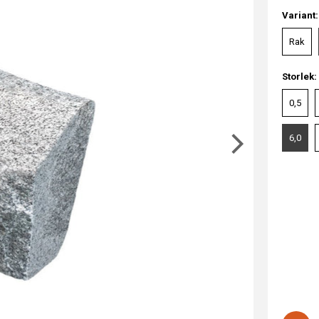
Variant
Rak
Storlek:
0,5
6,0