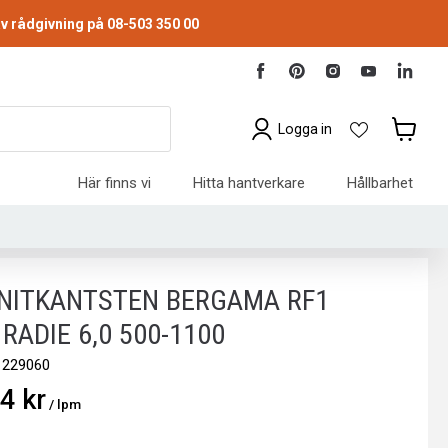
v rådgivning på 08-503 350 00
Hitta
Hitta
Hitta
Hitta
Hitta
oss
oss
oss
oss
oss
på
på
på
på
på
Facebook
Pinterest
Instagram
Youtube
Link
Logga in
Visa
varukorg
Här finns vi
Hitta hantverkare
Hållbarhet
NITKANTSTEN BERGAMA RF1
RADIE 6,0 500-1100
1229060
4 kr
/ lpm