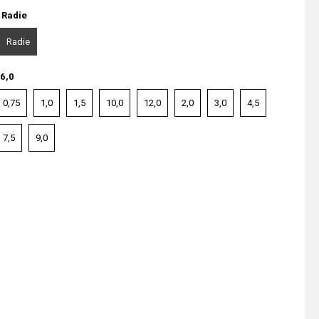
:
Radie
Radie
6,0
0,75
1,0
1,5
10,0
12,0
2,0
3,0
4,5
7,5
9,0