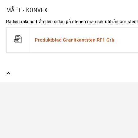
MÅTT - KONVEX
Radien räknas från den sidan på stenen man ser utifrån om stenen
Produktblad Granitkantsten RF1 Grå
expand_less