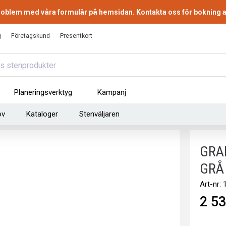
 problem med våra formulär på hemsidan. Kontakta oss för bokning a
g
Företagskund
Presentkort
Planeringsverktyg
Kampanj
ov
Kataloger
Stenväljaren
GRA
GRÅ 
Art-nr:
2 53